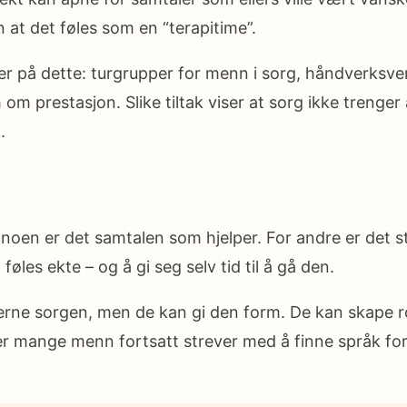
n at det føles som en “terapitime”.
ger på dette: turgrupper for menn i sorg, håndverksver
 om prestasjon. Slike tiltak viser at sorg ikke treng
.
 noen er det samtalen som hjelper. For andre er det s
øles ekte – og å gi seg selv tid til å gå den.
erne sorgen, men de kan gi den form. De kan skape r
d der mange menn fortsatt strever med å finne språk fo