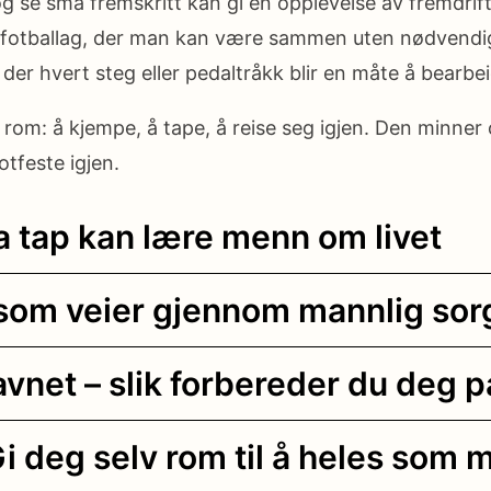
g se små fremskritt kan gi en opplevelse av fremdrift, 
 et fotballag, der man kan være sammen uten nødvendi
r hvert steg eller pedaltråkk blir en måte å bearbei
rom: å kjempe, å tape, å reise seg igjen. Den minne
otfeste igjen.
va tap kan lære menn om livet
 som veier gjennom mannlig sor
vnet – slik forbereder du deg p
i deg selv rom til å heles som 