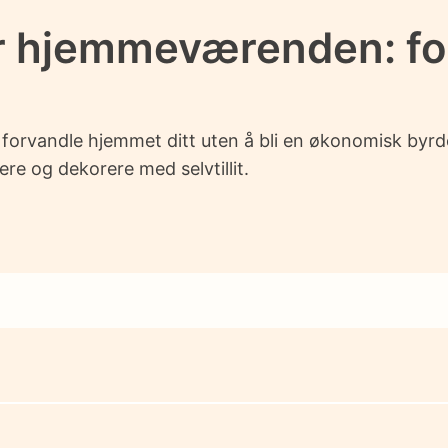
or hjemmeværenden: f
 forvandle hjemmet ditt uten å bli en økonomisk byrde
re og dekorere med selvtillit.