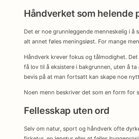
Håndverket som helende 
Det er noe grunnleggende menneskelig i å s
alt annet føles meningsløst. For mange menn b
Håndverk krever fokus og tålmodighet. Det tv
få lov til å eksistere i bakgrunnen, uten å ta
bevis på at man fortsatt kan skape noe nytt,
Noen menn beskriver det som en form for st
Fellesskap uten ord
Selv om natur, sport og håndverk ofte dyrk
fisketur, en løpetur eller et felles byggepros