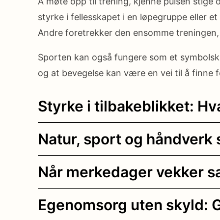
Å møte opp til trening, kjenne pulsen stige o
styrke i fellesskapet i en løpegruppe eller
Andre foretrekker den ensomme treningen, de
Sporten kan også fungere som et symbolsk 
og at bevegelse kan være en vei til å finne f
Styrke i tilbakeblikket: H
Natur, sport og håndverk
Når merkedager vekker sa
Egenomsorg uten skyld: G