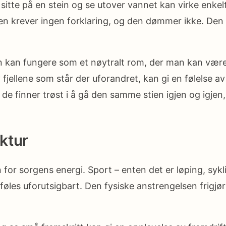
are sitte på en stein og se utover vannet kan virke en
ren krever ingen forklaring, og den dømmer ikke. Den 
n kan fungere som et nøytralt rom, der man kan være 
jellene som står der uforandret, kan gi en følelse av k
t de finner trøst i å gå den samme stien igjen og igjen
ktur
 for sorgens energi. Sport – enten det er løping, sykl
t føles uforutsigbart. Den fysiske anstrengelsen frigjø