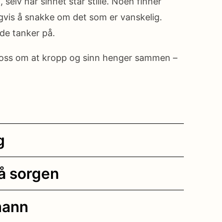
selv når sinnet står stille. Noen finner
gvis å snakke om det som er vanskelig.
de tanker på.
r oss om at kropp og sinn henger sammen –
g
å sorgen
mann