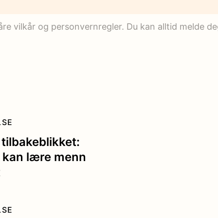
e vilkår og personvernregler. Du kan alltid melde deg
LSE
 tilbakeblikket:
 kan lære menn
t
LSE