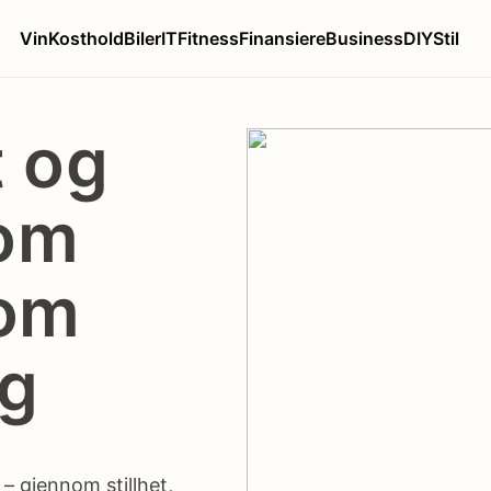
Vin
Kosthold
Biler
IT
Fitness
Finansiere
Business
DIY
Stil
t og
som
nom
rg
 gjennom stillhet,