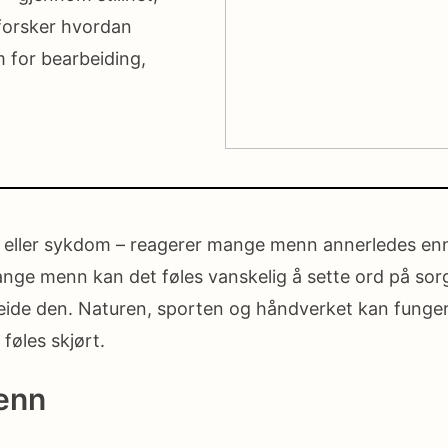
forsker hvordan
 for bearbeiding,
se eller sykdom – reagerer mange menn annerledes en
mange menn kan det føles vanskelig å sette ord på sor
rbeide den. Naturen, sporten og håndverket kan funge
 føles skjørt.
venn