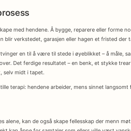
prosess
kape med hendene. Å bygge, reparere eller forme noe
lir verkstedet, garasjen eller hagen et fristed der ta
inger en til å være til stede i øyeblikket – å måle, s
 over. Det ferdige resultatet – en benk, et stykke trear
 selv midt i tapet.
ille terapi: hendene arbeider, mens sinnet langsomt 
es alene, kan de også skape fellesskap der menn møt
jekt kan åpne for samtaler som ellers ville vært vanske