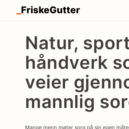
_
FriskeGutter
Natur, spor
håndverk 
veier gjen
mannlig so
Mange menn møter sorg på sin egen måte –