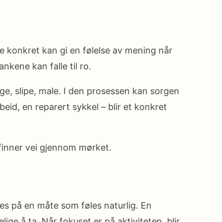
 konkret kan gi en følelse av mening når
nkene kan falle til ro.
age, slipe, male. I den prosessen kan sorgen
beid, en reparert sykkel – blir et konkret
finner vei gjennom mørket.
es på en måte som føles naturlig. En
lige å ta. Når fokuset er på aktiviteten, blir