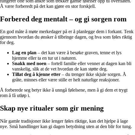
fungerer ofte som ankre som trekker gamle følelser opp til overflaten.
Å være forberedt på det kan gjøre en stor forskjell.
Forbered deg mentalt – og gi sorgen rom
En god måte å møte merkedager på er å planlegge dem i forkant. Tenk
gjennom hvordan du ønsker å tilbringe dagen, og hva som føles riktig
for deg.
Lag en plan
– det kan være å besøke graven, tenne et lys
hjemme eller ta en tur ut i naturen.
Snakk med noen
– fortell familie eller venner at dagen kan bli
vanskelig, slik at de vet hvordan de kan støtte deg.
Tillat deg å kjenne etter
– du trenger ikke skjule sorgen. Å
gråte, minnes eller være stille er helt naturlige reaksjoner.
Å forberede seg betyr ikke å unngå følelsene, men å gi dem et trygt
rom å få utløp i.
Skap nye ritualer som gir mening
Når gamle tradisjoner ikke lenger føles riktige, kan det hjelpe å lage
nye. Små handlinger kan gi dagen betydning uten at den blir for tung.