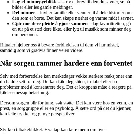
Lag et minneøyeblikk
– skriv et brev til den du savner, se på
bilder eller les gamle meldinger.
Del minner
– inviter familie eller venner til å dele historier om
den som er borte. Det kan skape nærhet og varme midt i savnet.
Gjør noe dere pleide å gjøre sammen
– lag favorittretten, gå
en tur på et sted dere likte, eller lytt til musikk som minner deg
om personen.
Ritualer hjelper oss å bevare forbindelsen til dem vi har mistet,
samtidig som vi gradvis finner veien videre.
Når sorgen rammer hardere enn forventet
Selv med forberedelse kan merkedager vekke sterkere reaksjoner enn
du hadde sett for deg. Du kan føle deg sliten, irritabel eller ha
problemer med å konsentrere deg. Det er kroppens måte å reagere på
følelsesmessig belastning.
Dersom sorgen blir for tung, søk støtte. Det kan være hos en venn, en
prest, en sorggruppe eller en psykolog. Å sette ord på det du kjenner,
kan lette trykket og gi nye perspektiver.
Styrke i tilbakeblikket: Hva tap kan lære menn om livet