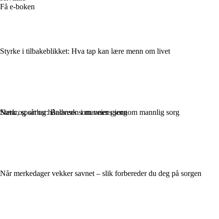
Få e-boken
Styrke i tilbakeblikket: Hva tap kan lære menn om livet
Natur, sport og håndverk som veier gjennom mannlig sorg
Sterk og sårbar: Balansen i mannens sorg
Når merkedager vekker savnet – slik forbereder du deg på sorgen