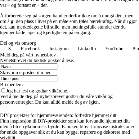
var – og fortsatt er – der.
Å forberede seg på sorgen handler derfor ikke om å unngå den, men
om å gi den plass i livet på en måte som føles bærekraftig. Når du gjør
det, kan merkedagene bli stille, men meningsfulle stunder der du
kjenner både tapet og kjærligheten på én gang.
Del og vis omsorg
X
Facebook
Instagram
LinkedIn
YouTube
Pin
Meld deg på vårt nyhetsbrev
Nyhetsbrevet du faktisk ønsker å lese.
Skriv inn e-posten din her
Bli medlem
Jeg har lest og godtar vilkårene.
Ved å melde deg på nyhetsbrevet godtar du våre vilkår og
personvernregler. Du kan alltid melde deg av igjen.
DIY-prosjekter for hjemmeværenden: forbedre hjemmet ditt
Finn inspirasjon til DIY-prosjekter som kan forvandle hjemmet ditt
uten å bli en økonomisk byrde. E-boken tilbyr trinnvise instruksjoner
for enkle oppgaver slik at du kan bygge, reparere og dekorere med
selvtillit.