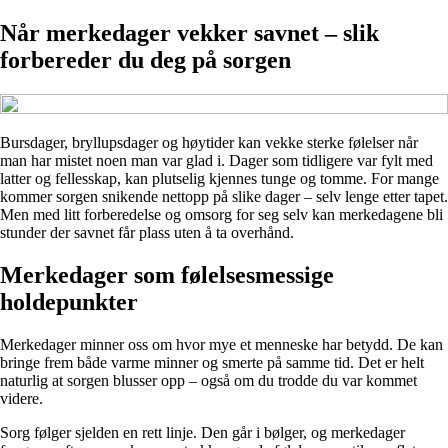
Når merkedager vekker savnet – slik
forbereder du deg på sorgen
Bursdager, bryllupsdager og høytider kan vekke sterke følelser når
man har mistet noen man var glad i. Dager som tidligere var fylt med
latter og fellesskap, kan plutselig kjennes tunge og tomme. For mange
kommer sorgen snikende nettopp på slike dager – selv lenge etter tapet.
Men med litt forberedelse og omsorg for seg selv kan merkedagene bli
stunder der savnet får plass uten å ta overhånd.
Merkedager som følelsesmessige
holdepunkter
Merkedager minner oss om hvor mye et menneske har betydd. De kan
bringe frem både varme minner og smerte på samme tid. Det er helt
naturlig at sorgen blusser opp – også om du trodde du var kommet
videre.
Sorg følger sjelden en rett linje. Den går i bølger, og merkedager