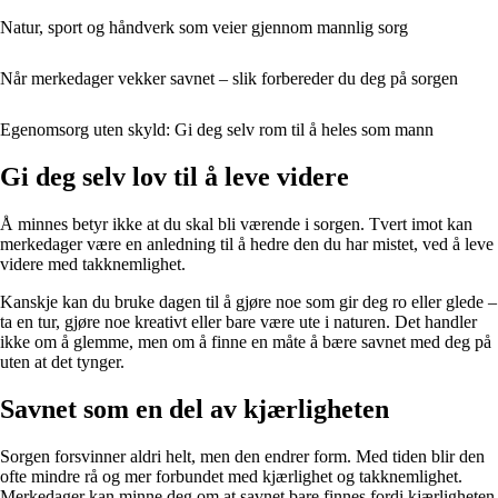
Natur, sport og håndverk som veier gjennom mannlig sorg
Når merkedager vekker savnet – slik forbereder du deg på sorgen
Egenomsorg uten skyld: Gi deg selv rom til å heles som mann
Gi deg selv lov til å leve videre
Å minnes betyr ikke at du skal bli værende i sorgen. Tvert imot kan
merkedager være en anledning til å hedre den du har mistet, ved å leve
videre med takknemlighet.
Kanskje kan du bruke dagen til å gjøre noe som gir deg ro eller glede –
ta en tur, gjøre noe kreativt eller bare være ute i naturen. Det handler
ikke om å glemme, men om å finne en måte å bære savnet med deg på
uten at det tynger.
Savnet som en del av kjærligheten
Sorgen forsvinner aldri helt, men den endrer form. Med tiden blir den
ofte mindre rå og mer forbundet med kjærlighet og takknemlighet.
Merkedager kan minne deg om at savnet bare finnes fordi kjærligheten