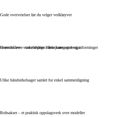
Gode overveielser før du velger vedkløyver
Oversikt over vinkelslipere i flere kategorier og utforminger
Strømmålere – sammenlign funksjoner og design
Ulike håndsirkelsager samlet for enkel sammenligning
Boltsakser – et praktisk oppslagsverk over modeller