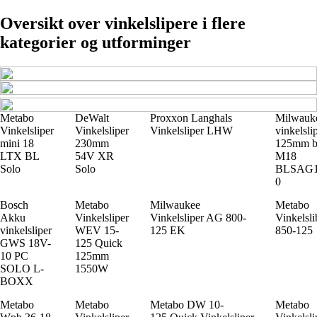
Oversikt over vinkelslipere i flere
kategorier og utforminger
Metabo
DeWalt
Proxxon Langhals
Milwauk
Vinkelsliper
Vinkelsliper
Vinkelsliper LHW
vinkelsli
mini 18
230mm
125mm bø
LTX BL
54V XR
M18
Solo
Solo
BLSAG1
0
Bosch
Metabo
Milwaukee
Metabo
Akku
Vinkelsliper
Vinkelsliper AG 800-
Vinkelsl
vinkelsliper
WEV 15-
125 EK
850-125
GWS 18V-
125 Quick
10 PC
125mm
SOLO L-
1550W
BOXX
Metabo
Metabo
Metabo DW 10-
Metabo