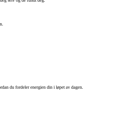
r deg selv og de rundt deg.
n.
dan du fordeler energien din i løpet av dagen.