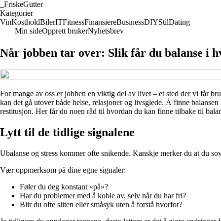
_
FriskeGutter
Kategorier
Vin
Kosthold
Biler
IT
Fitness
Finansiere
Business
DIY
Stil
Dating
Min side
Opprett bruker
Nyhetsbrev
Når jobben tar over: Slik får du balanse i 
For mange av oss er jobben en viktig del av livet – et sted der vi får b
kan det gå utover både helse, relasjoner og livsglede. Å finne balans
restitusjon. Her får du noen råd til hvordan du kan finne tilbake til bal
Lytt til de tidlige signalene
Ubalanse og stress kommer ofte snikende. Kanskje merker du at du sover dår
Vær oppmerksom på dine egne signaler:
Føler du deg konstant «på»?
Har du problemer med å koble av, selv når du har fri?
Blir du ofte sliten eller småsyk uten å forstå hvorfor?