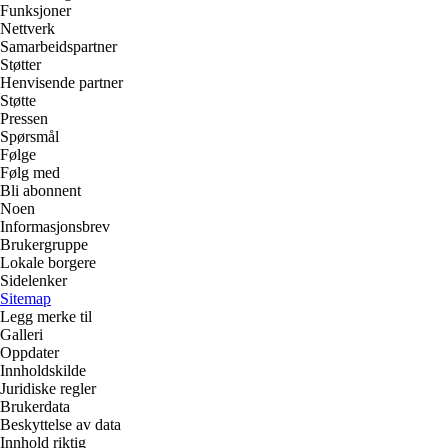
Funksjoner
Nettverk
Samarbeidspartner
Støtter
Henvisende partner
Støtte
Pressen
Spørsmål
Følge
Følg med
Bli abonnent
Noen
Informasjonsbrev
Brukergruppe
Lokale borgere
Sidelenker
Sitemap
Legg merke til
Galleri
Oppdater
Innholdskilde
Juridiske regler
Brukerdata
Beskyttelse av data
Innhold riktig