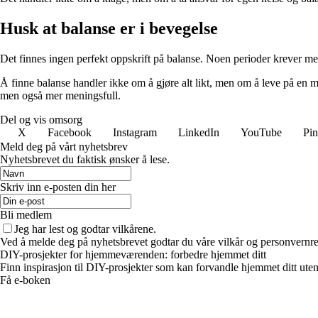
Husk at balanse er i bevegelse
Det finnes ingen perfekt oppskrift på balanse. Noen perioder krever mer 
Å finne balanse handler ikke om å gjøre alt likt, men om å leve på en må
men også mer meningsfull.
Del og vis omsorg
X
Facebook
Instagram
LinkedIn
YouTube
Pin
Meld deg på vårt nyhetsbrev
Nyhetsbrevet du faktisk ønsker å lese.
Skriv inn e-posten din her
Bli medlem
Jeg har lest og godtar vilkårene.
Ved å melde deg på nyhetsbrevet godtar du våre vilkår og personvernreg
DIY-prosjekter for hjemmeværenden: forbedre hjemmet ditt
Finn inspirasjon til DIY-prosjekter som kan forvandle hjemmet ditt uten
Få e-boken