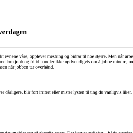
hverdagen
rukt evnene våre, opplever mestring og bidrar til noe større. Men når ar
en mellom jobb og fritid handler ikke nødvendigvis om å jobbe mindre, 
ansen når jobben tar overhånd.
ligere, blir fort irritert eller mister lysten til ting du vanligvis liker