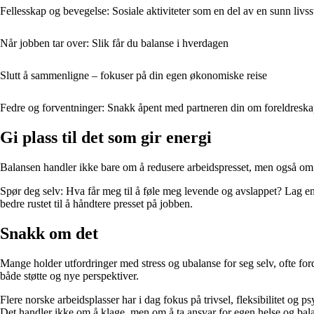
Fellesskap og bevegelse: Sosiale aktiviteter som en del av en sunn livsst
Når jobben tar over: Slik får du balanse i hverdagen
Slutt å sammenligne – fokuser på din egen økonomiske reise
Fedre og forventninger: Snakk åpent med partneren din om foreldreska
Gi plass til det som gir energi
Balansen handler ikke bare om å redusere arbeidspresset, men også om å
Spør deg selv: Hva får meg til å føle meg levende og avslappet? Lag en 
bedre rustet til å håndtere presset på jobben.
Snakk om det
Mange holder utfordringer med stress og ubalanse for seg selv, ofte for
både støtte og nye perspektiver.
Flere norske arbeidsplasser har i dag fokus på trivsel, fleksibilitet og p
Det handler ikke om å klage, men om å ta ansvar for egen helse og bal