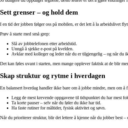
Jo tidligere du oppdager tegnene, desto lettere er det å gjøre endringer f
Sett grenser – og hold dem
I en tid der jobben følger oss på mobilen, er det lett å la arbeidslivet fl
Prøv å starte med små grep:
Slå av jobbtelefonen etter arbeidstid.
Unngå å sjekke e-post på kvelden.
Avklar med kolleger og leder når du er tilgjengelig – og når du ik
Det kan føles uvant i starten, men mange opplever faktisk at de blir me
Skap struktur og rytme i hverdagen
En balansert hverdag handler ikke bare om å jobbe mindre, men om å fin
Legg de mest krevende oppgavene til tidspunktet du har mest fo
Ta korte pauser – selv når du føler du ikke har tid.
Ha faste rutiner for måltider, fysisk aktivitet og søvn.
Når du prioriterer struktur, blir det lettere å kjenne når du jobber best –