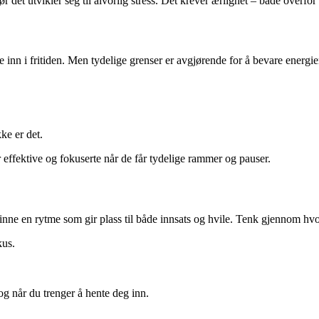
ør det utvikler seg til alvorlig stress. Det krever ærlighet – både overfo
yte inn i fritiden. Men tydelige grenser er avgjørende for å bevare energie
ke er det.
r effektive og fokuserte når de får tydelige rammer og pauser.
ne en rytme som gir plass til både innsats og hvile. Tenk gjennom hvor
kus.
 og når du trenger å hente deg inn.