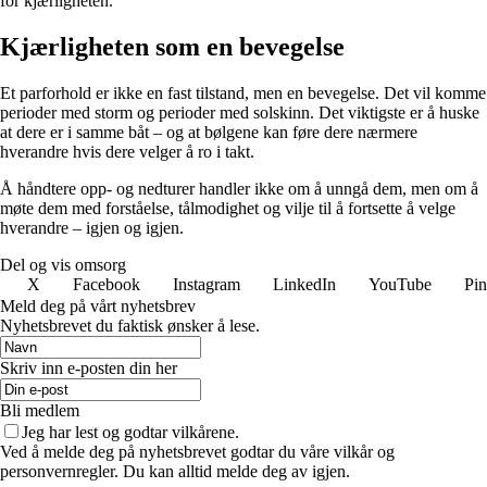
for kjærligheten.
Kjærligheten som en bevegelse
Et parforhold er ikke en fast tilstand, men en bevegelse. Det vil komme
perioder med storm og perioder med solskinn. Det viktigste er å huske
at dere er i samme båt – og at bølgene kan føre dere nærmere
hverandre hvis dere velger å ro i takt.
Å håndtere opp- og nedturer handler ikke om å unngå dem, men om å
møte dem med forståelse, tålmodighet og vilje til å fortsette å velge
hverandre – igjen og igjen.
Del og vis omsorg
X
Facebook
Instagram
LinkedIn
YouTube
Pin
Meld deg på vårt nyhetsbrev
Nyhetsbrevet du faktisk ønsker å lese.
Skriv inn e-posten din her
Bli medlem
Jeg har lest og godtar vilkårene.
Ved å melde deg på nyhetsbrevet godtar du våre vilkår og
personvernregler. Du kan alltid melde deg av igjen.