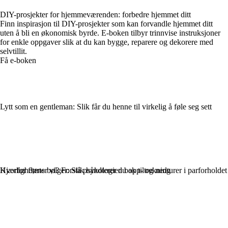
DIY-prosjekter for hjemmeværenden: forbedre hjemmet ditt
Finn inspirasjon til DIY-prosjekter som kan forvandle hjemmet ditt
uten å bli en økonomisk byrde. E-boken tilbyr trinnvise instruksjoner
for enkle oppgaver slik at du kan bygge, reparere og dekorere med
selvtillit.
Få e-boken
Lytt som en gentleman: Slik får du henne til virkelig å føle seg sett
Kjærlighetens bølger: Slik håndterer du opp- og nedturer i parforholdet
Hvorfor flørter vi? Forstå psykologien bak tiltrekning