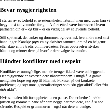
Bevar nysgjerrigheten
I starten av et forhold er nysgjerrigheten naturlig, men med tiden kan vi
begynne å ta hverandre for gitt. Å fortsette å være interessert i hvem
partneren din er – og blir – er en viktig del av et levende forhold.
Still spørsmål, del tanker og drømmer, og overrask hverandre med små
handlinger. Kanskje prøv en ny aktivitet sammen, dra på en helgetur
eller skap en ny tradisjon i hverdagen. Felles opplevelser styrker
båndet og minner dere på hvorfor dere valgte hverandre.
Håndter konflikter med respekt
Konflikter er uunngåelige, men de trenger ikke å være ødeleggende.
Det avgjørende er hvordan dere håndterer dem. Unngå å la gamle
uenigheter hope seg opp til bitterhet. Fokuser på det konkrete
problemet, og styr unna generaliseringer som “du gjør alltid” eller “du
gjør aldri”.
Hvis samtalen blir for opphetet, ta en pause. Det er bedre å trekke
pusten og komme tilbake når dere begge har roet dere, enn å si noe
sårende. Respekt er grunnmuren – også når dere er uenige.