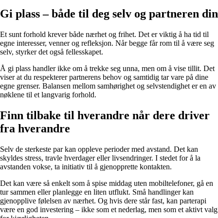
Gi plass – både til deg selv og partneren din
Et sunt forhold krever både nærhet og frihet. Det er viktig å ha tid til
egne interesser, venner og refleksjon. Når begge får rom til å være seg
selv, styrker det også fellesskapet.
Å gi plass handler ikke om å trekke seg unna, men om å vise tillit. Det
viser at du respekterer partnerens behov og samtidig tar vare på dine
egne grenser. Balansen mellom samhørighet og selvstendighet er en av
nøklene til et langvarig forhold.
Finn tilbake til hverandre når dere driver
fra hverandre
Selv de sterkeste par kan oppleve perioder med avstand. Det kan
skyldes stress, travle hverdager eller livsendringer. I stedet for å la
avstanden vokse, ta initiativ til å gjenopprette kontakten.
Det kan være så enkelt som å spise middag uten mobiltelefoner, gå en
tur sammen eller planlegge en liten utflukt. Små handlinger kan
gjenopplive følelsen av nærhet. Og hvis dere står fast, kan parterapi
være en god investering – ikke som et nederlag, men som et aktivt valg