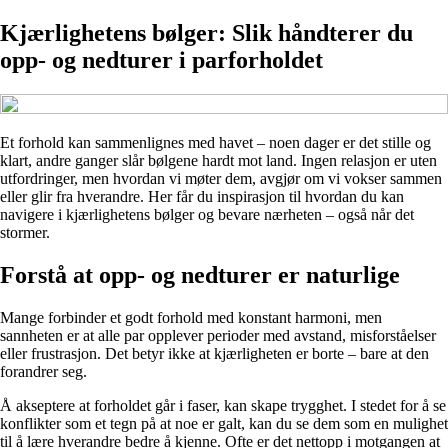
Kjærlighetens bølger: Slik håndterer du
opp- og nedturer i parforholdet
Et forhold kan sammenlignes med havet – noen dager er det stille og
klart, andre ganger slår bølgene hardt mot land. Ingen relasjon er uten
utfordringer, men hvordan vi møter dem, avgjør om vi vokser sammen
eller glir fra hverandre. Her får du inspirasjon til hvordan du kan
navigere i kjærlighetens bølger og bevare nærheten – også når det
stormer.
Forstå at opp- og nedturer er naturlige
Mange forbinder et godt forhold med konstant harmoni, men
sannheten er at alle par opplever perioder med avstand, misforståelser
eller frustrasjon. Det betyr ikke at kjærligheten er borte – bare at den
forandrer seg.
Å akseptere at forholdet går i faser, kan skape trygghet. I stedet for å se
konflikter som et tegn på at noe er galt, kan du se dem som en mulighet
til å lære hverandre bedre å kjenne. Ofte er det nettopp i motgangen at