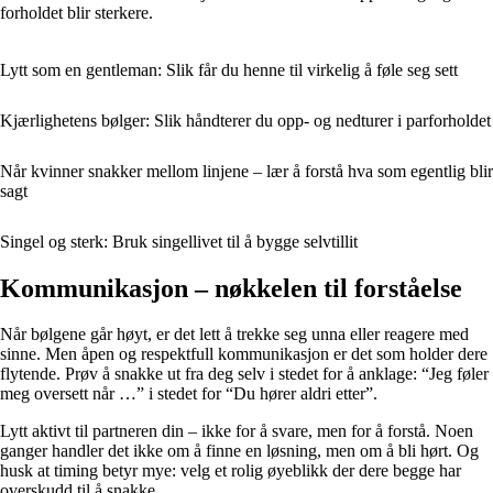
forholdet blir sterkere.
Lytt som en gentleman: Slik får du henne til virkelig å føle seg sett
Kjærlighetens bølger: Slik håndterer du opp- og nedturer i parforholdet
Når kvinner snakker mellom linjene – lær å forstå hva som egentlig blir
sagt
Singel og sterk: Bruk singellivet til å bygge selvtillit
Kommunikasjon – nøkkelen til forståelse
Når bølgene går høyt, er det lett å trekke seg unna eller reagere med
sinne. Men åpen og respektfull kommunikasjon er det som holder dere
flytende. Prøv å snakke ut fra deg selv i stedet for å anklage: “Jeg føler
meg oversett når …” i stedet for “Du hører aldri etter”.
Lytt aktivt til partneren din – ikke for å svare, men for å forstå. Noen
ganger handler det ikke om å finne en løsning, men om å bli hørt. Og
husk at timing betyr mye: velg et rolig øyeblikk der dere begge har
overskudd til å snakke.