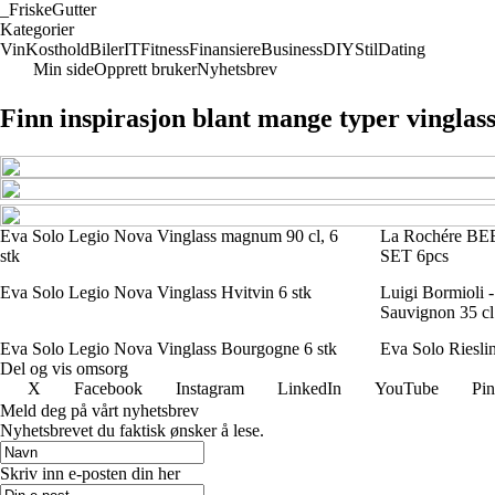
_
FriskeGutter
Kategorier
Vin
Kosthold
Biler
IT
Fitness
Finansiere
Business
DIY
Stil
Dating
Min side
Opprett bruker
Nyhetsbrev
Finn inspirasjon blant mange typer vinglas
Eva Solo Legio Nova Vinglass magnum 90 cl, 6
La Rochére 
stk
SET 6pcs
Eva Solo Legio Nova Vinglass Hvitvin 6 stk
Luigi Bormioli -
Sauvignon 35 cl
Eva Solo Legio Nova Vinglass Bourgogne 6 stk
Eva Solo Rieslin
Del og vis omsorg
X
Facebook
Instagram
LinkedIn
YouTube
Pin
Meld deg på vårt nyhetsbrev
Nyhetsbrevet du faktisk ønsker å lese.
Skriv inn e-posten din her