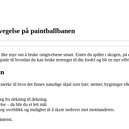
evegelse på paintballbanen
t like mye om å bruke omgivelsene smart. Enten du spiller i skogen, på e
ide til hvordan du kan bruke terrenget til din fordel og bli en mer effek
en
g merke til hvor det finnes naturlige skjul som trær, steiner, bygninger
eg fra dekning til dekning.
se – da blir du et lett mål.
 deg overblikk og mulighet til å skyte nedover mot motstanderen.
intenst.