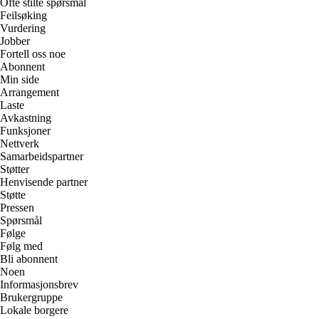
Ofte stilte spørsmål
Feilsøking
Vurdering
Jobber
Fortell oss noe
Abonnent
Min side
Arrangement
Laste
Avkastning
Funksjoner
Nettverk
Samarbeidspartner
Støtter
Henvisende partner
Støtte
Pressen
Spørsmål
Følge
Følg med
Bli abonnent
Noen
Informasjonsbrev
Brukergruppe
Lokale borgere