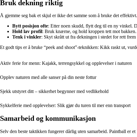
Bruk dekning riktig
Å gjemme seg bak et skjul er ikke det samme som å bruke det effektivt. 
Bytt posisjon ofte
: Etter noen skudd, flytt deg til en ny vinkel.
Hold lav profil
: Bruk knærne, og hold kroppen tett mot bakken. 
Tenk i vinkler
: Skyt skrått ut fra dekningen i stedet for rett frem
Et godt tips er å bruke “peek and shoot”-teknikken: Kikk raskt ut, vurder
Aktiv ferie for menn: Kajakk, terrengsykkel og opplevelser i naturen
Opplev naturen med alle sanser på din neste fottur
Sjekk utstyret ditt – sikkerhet begynner med vedlikehold
Sykkelferie med opplevelser: Slik gjør du turen til mer enn transport
Samarbeid og kommunikasjon
Selv den beste taktikken fungerer dårlig uten samarbeid. Paintball er et