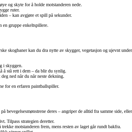
 øye og skyte for å holde motstanderen nede.
rygge ruter.
iden – kan avgjøre et spill på sekunder.
 en gruppe enkeltspillere.
orske skogbaner kan du dra nytte av skygger, vegetasjon og ujevnt unde
eg i skyggen.
 stå rett i dem – da blir du synlig.
st deg ned når du når neste dekning.
e for en erfaren paintballspiller.
på bevegelsesmønstrene deres – angriper de alltid fra samme side, eller
vt. Tilpass strategien deretter.
 å trekke motstanderen frem, mens resten av laget går rundt bakfra.
likk vinner spillet.