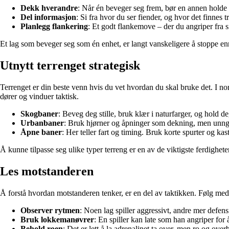
Dekk hverandre
: Når én beveger seg frem, bør en annen holde
Del informasjon
: Si fra hvor du ser fiender, og hvor det finnes t
Planlegg flankering
: Et godt flankemove – der du angriper fra s
Et lag som beveger seg som én enhet, er langt vanskeligere å stoppe enn
Utnytt terrenget strategisk
Terrenget er din beste venn hvis du vet hvordan du skal bruke det. I n
dører og vinduer taktisk.
Skogbaner
: Beveg deg stille, bruk klær i naturfarger, og hold d
Urbanbaner
: Bruk hjørner og åpninger som dekning, men unngå å
Åpne baner
: Her teller fart og timing. Bruk korte spurter og ka
Å kunne tilpasse seg ulike typer terreng er en av de viktigste ferdigheten
Les motstanderen
Å forstå hvordan motstanderen tenker, er en del av taktikken. Følg med 
Observer rytmen
: Noen lag spiller aggressivt, andre mer defensi
Bruk lokkemanøvrer
: En spiller kan late som han angriper for
Behold roen
: Det er lett å la adrenalinet ta over, men ro og overb