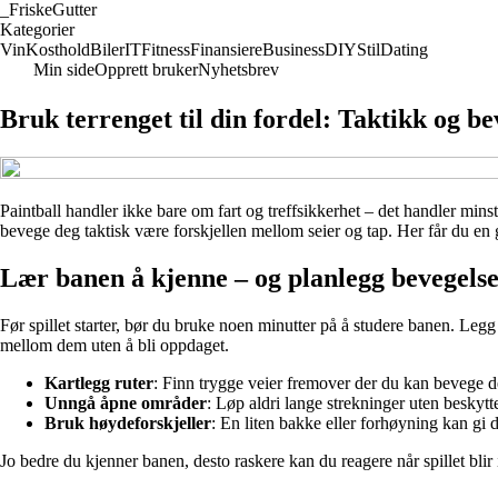
_
FriskeGutter
Kategorier
Vin
Kosthold
Biler
IT
Fitness
Finansiere
Business
DIY
Stil
Dating
Min side
Opprett bruker
Nyhetsbrev
Bruk terrenget til din fordel: Taktikk og b
Paintball handler ikke bare om fart og treffsikkerhet – det handler mins
bevege deg taktisk være forskjellen mellom seier og tap. Her får du en gu
Lær banen å kjenne – og planlegg bevegels
Før spillet starter, bør du bruke noen minutter på å studere banen. Leg
mellom dem uten å bli oppdaget.
Kartlegg ruter
: Finn trygge veier fremover der du kan bevege d
Unngå åpne områder
: Løp aldri lange strekninger uten beskyttel
Bruk høydeforskjeller
: En liten bakke eller forhøyning kan gi
Jo bedre du kjenner banen, desto raskere kan du reagere når spillet blir 