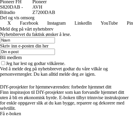
Pioneer FH
Pioneer
S820DAB -
AVH
Bilradio
Z7200DAB
Del og vis omsorg
X
Facebook
Instagram
LinkedIn
YouTube
Pin
Meld deg på vårt nyhetsbrev
Nyhetsbrevet du faktisk ønsker å lese.
Skriv inn e-posten din her
Bli medlem
Jeg har lest og godtar vilkårene.
Ved å melde deg på nyhetsbrevet godtar du våre vilkår og
personvernregler. Du kan alltid melde deg av igjen.
DIY-prosjekter for hjemmeværenden: forbedre hjemmet ditt
Finn inspirasjon til DIY-prosjekter som kan forvandle hjemmet ditt
uten å bli en økonomisk byrde. E-boken tilbyr trinnvise instruksjoner
for enkle oppgaver slik at du kan bygge, reparere og dekorere med
selvtillit.
Få e-boken