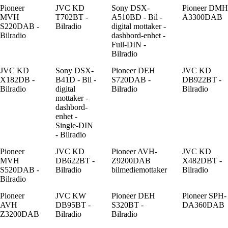
Pioneer
JVC KD
Sony DSX-
Pioneer DMH
MVH
T702BT -
A510BD - Bil -
A3300DAB
S220DAB -
Bilradio
digital mottaker -
Bilradio
dashbord-enhet -
Full-DIN -
Bilradio
JVC KD
Sony DSX-
Pioneer DEH
JVC KD
X182DB -
B41D - Bil -
S720DAB -
DB922BT -
Bilradio
digital
Bilradio
Bilradio
mottaker -
dashbord-
enhet -
Single-DIN
- Bilradio
Pioneer
JVC KD
Pioneer AVH-
JVC KD
MVH
DB622BT -
Z9200DAB
X482DBT -
S520DAB -
Bilradio
bilmediemottaker
Bilradio
Bilradio
Pioneer
JVC KW
Pioneer DEH
Pioneer SPH-
AVH
DB95BT -
S320BT -
DA360DAB
Z3200DAB
Bilradio
Bilradio