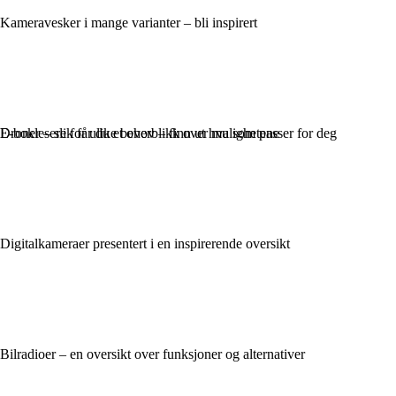
Kameravesker i mange varianter – bli inspirert
Droner – slik får du et overblikk over mulighetene
E-boklesere for ulike behov – finn ut hva som passer for deg
Digitalkameraer presentert i en inspirerende oversikt
Bilradioer – en oversikt over funksjoner og alternativer