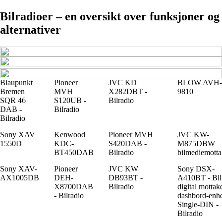
Bilradioer – en oversikt over funksjoner og
alternativer
Blaupunkt
Pioneer
JVC KD
BLOW AVH-
Bremen
MVH
X282DBT -
9810
SQR 46
S120UB -
Bilradio
DAB -
Bilradio
Bilradio
Sony XAV
Kenwood
Pioneer MVH
JVC KW-
1550D
KDC-
S420DAB -
M875DBW
BT450DAB
Bilradio
bilmediemotta
Sony XAV-
Pioneer
JVC KW
Sony DSX-
AX1005DB
DEH-
DB93BT -
A410BT - Bil
X8700DAB
Bilradio
digital mottake
- Bilradio
dashbord-enhe
Single-DIN -
Bilradio